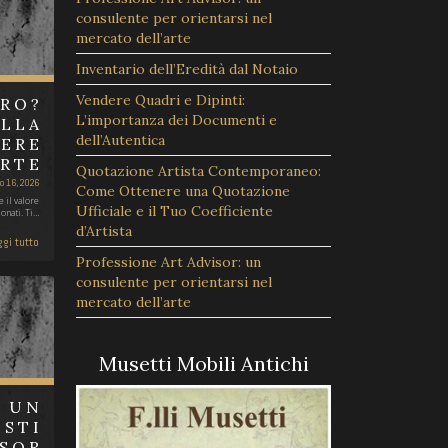
consulente per orientarsi nel
mercato dell’arte
Inventario dell’Eredità dal Notaio
Vendere Quadri e Dipinti:
RO?
L’importanza dei Documenti e
ALLA
dell’Autentica
PERE
ARTE
Quotazione Artista Contemporaneo:
o 16, 2026
Come Ottenere una Quotazione
 il valore
Ufficiale e il Tuo Coefficiente
onati. Ti…
d’Artista
gi tutto
Professione Art Advisor: un
consulente per orientarsi nel
mercato dell’arte
Musetti Mobili Antichi
A UN
ISTI
ISOR