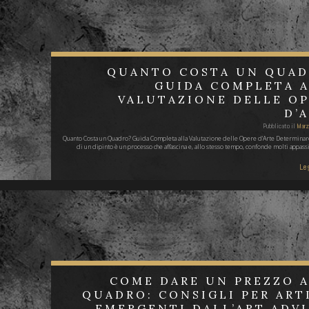
QUANTO COSTA UN QUAD
GUIDA COMPLETA 
VALUTAZIONE DELLE O
D’
Pubblicato il
Marz
Quanto Costa un Quadro? Guida Completa alla Valutazione delle Opere d'Arte Determinare
di un dipinto è un processo che affascina e, allo stesso tempo, confonde molti appassi
Leg
COME DARE UN PREZZO 
QUADRO: CONSIGLI PER ART
EMERGENTI DALL’ART ADV