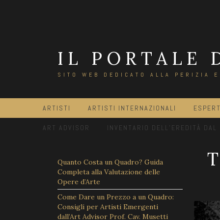
Salta
al
contenuto
IL PORTALE 
SITO WEB DEDICATO ALLA PERIZIA 
ARTISTI
ARTISTI INTERNAZIONALI
ESPERT
ART ADVISOR
INVENTARIO DELL’EREDITÀ DAL
Quanto Costa un Quadro? Guida
Completa alla Valutazione delle
Opere d’Arte
Come Dare un Prezzo a un Quadro:
Consigli per Artisti Emergenti
dall’Art Advisor Prof. Cav. Musetti