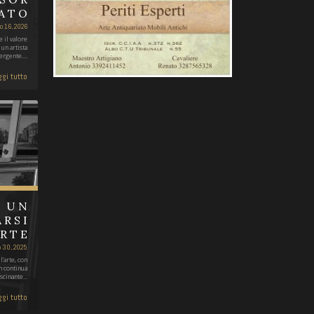
NATO
o 16, 2026
 il valore
un artista
rgente.…
gi tutto
: UN
ARSI
ARTE
o 30, 2025
'arte, con
n continua
ascinante…
gi tutto