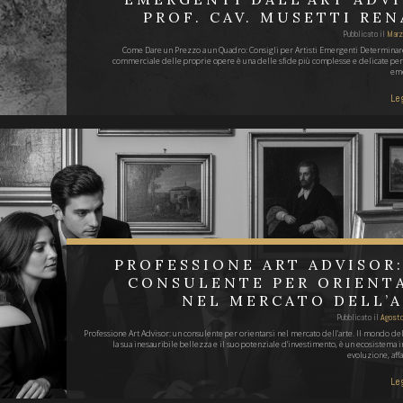
PROF. CAV. MUSETTI RE
Pubblicato il
Marz
Come Dare un Prezzo a un Quadro: Consigli per Artisti Emergenti Determinare
commerciale delle proprie opere è una delle sfide più complesse e delicate per 
eme
Leg
PROFESSIONE ART ADVISOR
CONSULENTE PER ORIENT
NEL MERCATO DELL’
Pubblicato il
Agost
Professione Art Advisor: un consulente per orientarsi nel mercato dell'arte. Il mondo dell
la sua inesauribile bellezza e il suo potenziale d'investimento, è un ecosistema i
evoluzione, aff
Leg