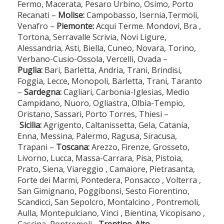
Fermo, Macerata, Pesaro Urbino, Osimo, Porto
Recanati –
Molise:
Campobasso, Isernia,Termoli,
Venafro –
Piemonte:
Acqui Terme. Mondovì, Bra ,
Tortona, Serravalle Scrivia, Novi Ligure,
Alessandria, Asti, Biella, Cuneo, Novara, Torino,
Verbano-Cusio-Ossola, Vercelli, Ovada –
Puglia:
Bari, Barletta, Andria, Trani, Brindisi,
Foggia, Lecce, Monopoli, Barletta, Trani, Taranto
–
Sardegna:
Cagliari, Carbonia-Iglesias, Medio
Campidano, Nuoro, Ogliastra, Olbia-Tempio,
Oristano, Sassari, Porto Torres, Thiesi –
Sicilia:
Agrigento, Caltanissetta, Gela, Catania,
Enna, Messina, Palermo, Ragusa, Siracusa,
Trapani –
Toscana:
Arezzo, Firenze, Grosseto,
Livorno, Lucca, Massa-Carrara, Pisa, Pistoia,
Prato, Siena, Viareggio , Camaiore, Pietrasanta,
Forte dei Marmi, Pontedera, Ponsacco , Volterra ,
San Gimignano, Poggibonsi, Sesto Fiorentino,
Scandicci, San Sepolcro, Montalcino , Pontremoli,
Aulla, Montepulciano, Vinci , Bientina, Vicopisano ,
Cascina, Pontremoli–
Trentino-Alto