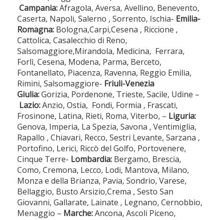
Campania:
Afragola, Aversa, Avellino, Benevento,
Caserta, Napoli, Salerno , Sorrento, Ischia-
Emilia-
Romagna:
Bologna,Carpi,Cesena , Riccione ,
Cattolica, Casalecchio di Reno,
Salsomaggiore,Mirandola, Medicina, Ferrara,
Forlì, Cesena, Modena, Parma, Berceto,
Fontanellato, Piacenza, Ravenna, Reggio Emilia,
Rimini, Salsomaggiore-
Friuli-Venezia
Giulia:
Gorizia, Pordenone, Trieste, Sacile, Udine –
Lazio:
Anzio, Ostia, Fondi, Formia , Frascati,
Frosinone, Latina, Rieti, Roma, Viterbo, –
Liguria:
Genova, Imperia, La Spezia, Savona , Ventimiglia,
Rapallo , Chiavari, Recco, Sestri Levante, Sarzana ,
Portofino, Lerici, Riccò del Golfo, Portovenere,
Cinque Terre-
Lombardia:
Bergamo, Brescia,
Como, Cremona, Lecco, Lodi, Mantova, Milano,
Monza e della Brianza, Pavia, Sondrio, Varese,
Bellaggio, Busto Arsizio,Crema , Sesto San
Giovanni, Gallarate, Lainate , Legnano, Cernobbio,
Menaggio –
Marche:
Ancona, Ascoli Piceno,