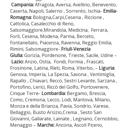
Campania:
Afragola, Aversa, Avellino, Benevento,
Caserta, Napoli, Salerno , Sorrento, Ischia-
Emilia-
Romagna:
Bologna,Carpi,Cesena , Riccione ,
Cattolica, Casalecchio di Reno,
Salsomaggiore,Mirandola, Medicina, Ferrara,
Forlì, Cesena, Modena, Parma, Berceto,
Fontanellato, Piacenza, Ravenna, Reggio Emilia,
Rimini, Salsomaggiore-
Friuli-Venezia
Giulia:
Gorizia, Pordenone, Trieste, Sacile, Udine –
Lazio:
Anzio, Ostia, Fondi, Formia , Frascati,
Frosinone, Latina, Rieti, Roma, Viterbo, –
Liguria:
Genova, Imperia, La Spezia, Savona , Ventimiglia,
Rapallo , Chiavari, Recco, Sestri Levante, Sarzana ,
Portofino, Lerici, Riccò del Golfo, Portovenere,
Cinque Terre-
Lombardia:
Bergamo, Brescia,
Como, Cremona, Lecco, Lodi, Mantova, Milano,
Monza e della Brianza, Pavia, Sondrio, Varese,
Bellaggio, Busto Arsizio,Crema , Sesto San
Giovanni, Gallarate, Lainate , Legnano, Cernobbio,
Menaggio –
Marche:
Ancona, Ascoli Piceno,