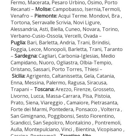
Fermo, Macerata, Pesaro Urbino, Osimo, Porto
Recanati –
Molise:
Campobasso, Isernia,Termoli,
Venafro –
Piemonte:
Acqui Terme. Mondovì, Bra ,
Tortona, Serravalle Scrivia, Novi Ligure,
Alessandria, Asti, Biella, Cuneo, Novara, Torino,
Verbano-Cusio-Ossola, Vercelli, Ovada –
Puglia:
Bari, Barletta, Andria, Trani, Brindisi,
Foggia, Lecce, Monopoli, Barletta, Trani, Taranto
–
Sardegna:
Cagliari, Carbonia-Iglesias, Medio
Campidano, Nuoro, Ogliastra, Olbia-Tempio,
Oristano, Sassari, Porto Torres, Thiesi –
Sicilia:
Agrigento, Caltanissetta, Gela, Catania,
Enna, Messina, Palermo, Ragusa, Siracusa,
Trapani –
Toscana:
Arezzo, Firenze, Grosseto,
Livorno, Lucca, Massa-Carrara, Pisa, Pistoia,
Prato, Siena, Viareggio , Camaiore, Pietrasanta,
Forte dei Marmi, Pontedera, Ponsacco , Volterra ,
San Gimignano, Poggibonsi, Sesto Fiorentino,
Scandicci, San Sepolcro, Montalcino , Pontremoli,
Aulla, Montepulciano, Vinci , Bientina, Vicopisano ,
Cascina, Pontremoli–
Trentino-Alto