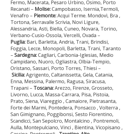
Fermo, Macerata, Pesaro Urbino, Osimo, Porto
Recanati –
Molise:
Campobasso, Isernia,Termoli,
Venafro –
Piemonte:
Acqui Terme. Mondovì, Bra ,
Tortona, Serravalle Scrivia, Novi Ligure,
Alessandria, Asti, Biella, Cuneo, Novara, Torino,
Verbano-Cusio-Ossola, Vercelli, Ovada –
Puglia:
Bari, Barletta, Andria, Trani, Brindisi,
Foggia, Lecce, Monopoli, Barletta, Trani, Taranto
–
Sardegna:
Cagliari, Carbonia-Iglesias, Medio
Campidano, Nuoro, Ogliastra, Olbia-Tempio,
Oristano, Sassari, Porto Torres, Thiesi –
Sicilia:
Agrigento, Caltanissetta, Gela, Catania,
Enna, Messina, Palermo, Ragusa, Siracusa,
Trapani –
Toscana:
Arezzo, Firenze, Grosseto,
Livorno, Lucca, Massa-Carrara, Pisa, Pistoia,
Prato, Siena, Viareggio , Camaiore, Pietrasanta,
Forte dei Marmi, Pontedera, Ponsacco , Volterra ,
San Gimignano, Poggibonsi, Sesto Fiorentino,
Scandicci, San Sepolcro, Montalcino , Pontremoli,
Aulla, Montepulciano, Vinci , Bientina, Vicopisano ,
Cascina, Pontremoli–
Trentino-Alto