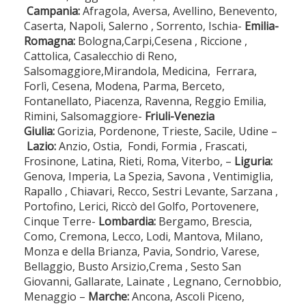
Campania:
Afragola, Aversa, Avellino, Benevento,
Caserta, Napoli, Salerno , Sorrento, Ischia-
Emilia-
Romagna:
Bologna,Carpi,Cesena , Riccione ,
Cattolica, Casalecchio di Reno,
Salsomaggiore,Mirandola, Medicina, Ferrara,
Forlì, Cesena, Modena, Parma, Berceto,
Fontanellato, Piacenza, Ravenna, Reggio Emilia,
Rimini, Salsomaggiore-
Friuli-Venezia
Giulia:
Gorizia, Pordenone, Trieste, Sacile, Udine –
Lazio:
Anzio, Ostia, Fondi, Formia , Frascati,
Frosinone, Latina, Rieti, Roma, Viterbo, –
Liguria:
Genova, Imperia, La Spezia, Savona , Ventimiglia,
Rapallo , Chiavari, Recco, Sestri Levante, Sarzana ,
Portofino, Lerici, Riccò del Golfo, Portovenere,
Cinque Terre-
Lombardia:
Bergamo, Brescia,
Como, Cremona, Lecco, Lodi, Mantova, Milano,
Monza e della Brianza, Pavia, Sondrio, Varese,
Bellaggio, Busto Arsizio,Crema , Sesto San
Giovanni, Gallarate, Lainate , Legnano, Cernobbio,
Menaggio –
Marche:
Ancona, Ascoli Piceno,