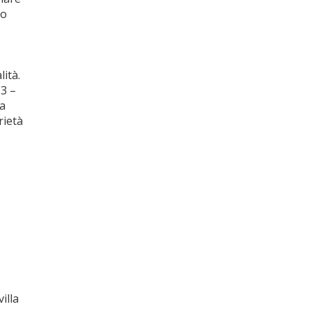
to
lità.
,3 –
ia
rietà
illa