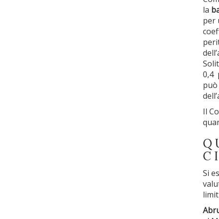
la
b
per
coef
peri
dell
Soli
0,4 
può 
dell’
Il C
quan
Q
C
Si e
valu
limit
Abru