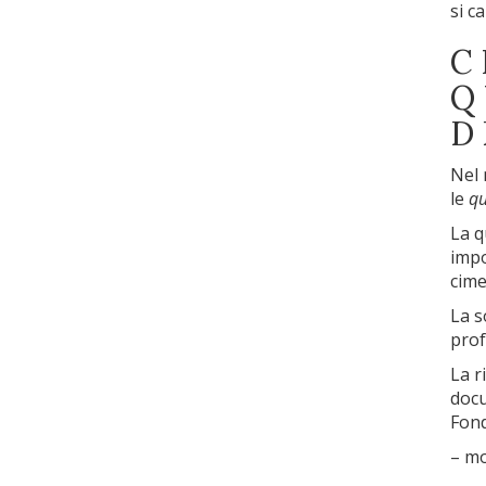
si c
C
Q
D
Nel 
le
qu
La q
impo
cime
La s
prof
La r
docu
Fond
– mo