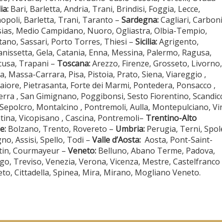
ia:
Bari, Barletta, Andria, Trani, Brindisi, Foggia, Lecce,
poli, Barletta, Trani, Taranto –
Sardegna:
Cagliari, Carbon
sias, Medio Campidano, Nuoro, Ogliastra, Olbia-Tempio,
tano, Sassari, Porto Torres, Thiesi –
Sicilia:
Agrigento,
anissetta, Gela, Catania, Enna, Messina, Palermo, Ragusa,
cusa, Trapani –
Toscana:
Arezzo, Firenze, Grosseto, Livorno,
a, Massa-Carrara, Pisa, Pistoia, Prato, Siena, Viareggio ,
iore, Pietrasanta, Forte dei Marmi, Pontedera, Ponsacco ,
erra , San Gimignano, Poggibonsi, Sesto Fiorentino, Scandicc
Sepolcro, Montalcino , Pontremoli, Aulla, Montepulciano, Vin
tina, Vicopisano , Cascina, Pontremoli–
Trentino-Alto
e:
Bolzano, Trento, Rovereto –
Umbria:
Perugia, Terni, Spol
gno, Assisi, Spello, Todi –
Valle d’Aosta:
Aosta, Pont-Saint-
tin, Courmayeur –
Veneto:
Belluno, Abano Terme, Padova,
go, Treviso, Venezia, Verona, Vicenza, Mestre, Castelfranco
to, Cittadella, Spinea, Mira, Mirano, Mogliano Veneto.