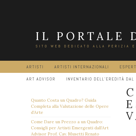
Salta
al
contenuto
IL PORTALE 
SITO WEB DEDICATO ALLA PERIZIA 
ARTISTI
ARTISTI INTERNAZIONALI
ESPERT
ART ADVISOR
INVENTARIO DELL’EREDITÀ DAL
C
E
Quanto Costa un Quadro? Guida
Completa alla Valutazione delle Opere
V
d’Arte
Come Dare un Prezzo a un Quadro:
Consigli per Artisti Emergenti dall’Art
Advisor Prof. Cav. Musetti Renato