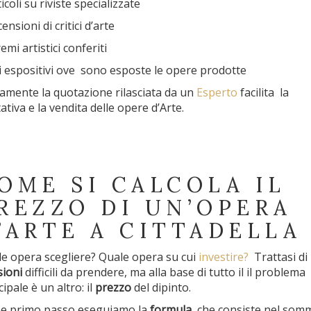
ticoli su riviste specializzate
ensioni di critici d’arte
emi artistici conferiti
ti espositivi ove sono esposte le opere prodotte
amente la quotazione rilasciata da un
Esperto
facilita la
tativa e la vendita delle opere d’Arte.
OME SI CALCOLA IL
REZZO DI UN’OPERA
’ARTE A CITTADELLA
e opera scegliere? Quale opera su cui
investire?
Trattasi di
sioni
difficili da prendere, ma alla base di tutto il il problema
cipale è un altro: il
prezzo
del dipinto.
e primo passo eseguiamo la
formula
che consiste nel som