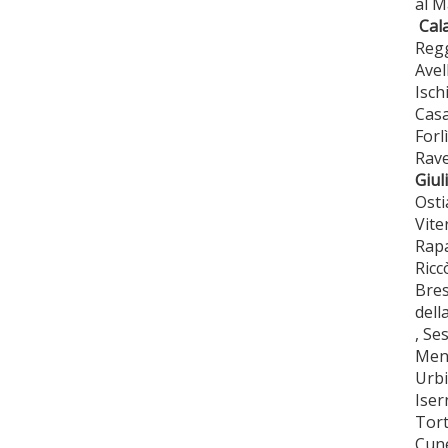
al M
Cala
Regg
Avel
Isch
Casa
Forl
Rave
Giuli
Osti
Vite
Rapa
Ricc
Bres
dell
, Se
Men
Urbi
Iser
Tort
Cune