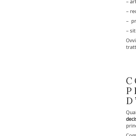
– ar
– rec
– pr
– si
Ovvi
trat
C
P
D
Qual
deci
prin
Com