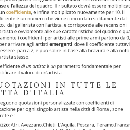
ase
e
l’altezza
del quadro. Il risultato dovrà essere moltiplica
 un
coefficiente
, e infine moltiplicato nuovamente per 10. Il
ficiente è un numero che viene concordato solitamente dal
to, dal gallerista con l’artista, e corrisponde alle recensioni
’artista e ovviamente alle sue caratteristiche del quadro e qua
tamente i coefficienti per artisti alle prime armi partono da 0
per arrivare agli artisti
emergenti
dove il coefficiente tuttav
essere pari a 2, e può salire in base alla bravura e alla noto
artista stesso.
oefficiente
di un artista
è
un
parametro fondamentale per
tificare il valore di un’artista.
UOTAZIONI IN TUTTE LE
ITTÀ D’ITALIA
seguono quotazioni personalizzate con coefficienti di
tazione per ogni singolo artista nella città di Roma , zone
rofe e :
zzo:
Atri, Avezzano,Chieti, L’Aquila, Pescara, Teramo,Francav