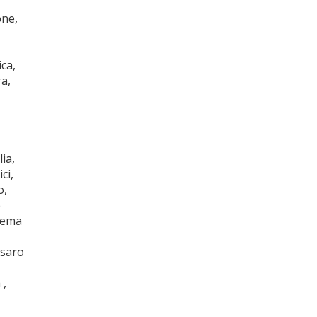
one,
ca,
a,
ia,
ci,
,
e
Crema
esaro
 ,