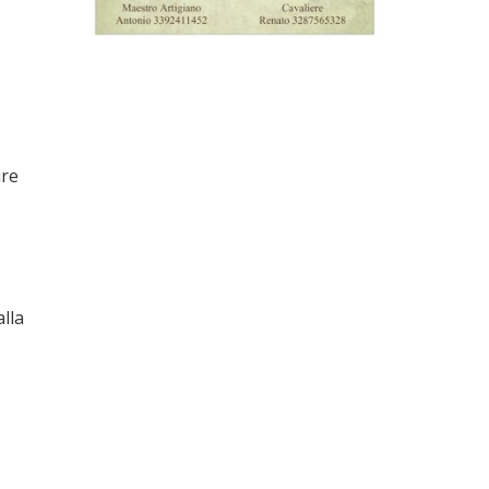
O
ire
lla
: