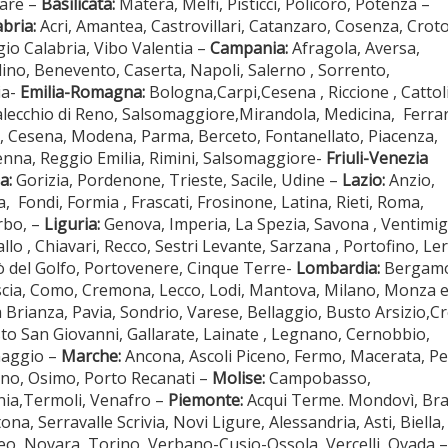
are –
Basilicata:
Matera, Melfi, Pisticci, Policoro, Potenza –
bria:
Acri, Amantea, Castrovillari, Catanzaro, Cosenza, Crot
io Calabria, Vibo Valentia –
Campania:
Afragola, Aversa,
lino, Benevento, Caserta, Napoli, Salerno , Sorrento,
ia-
Emilia-Romagna:
Bologna,Carpi,Cesena , Riccione , Cattoli
lecchio di Reno, Salsomaggiore,Mirandola, Medicina, Ferrar
ì, Cesena, Modena, Parma, Berceto, Fontanellato, Piacenza,
nna, Reggio Emilia, Rimini, Salsomaggiore-
Friuli-Venezia
a:
Gorizia, Pordenone, Trieste, Sacile, Udine –
Lazio:
Anzio,
a, Fondi, Formia , Frascati, Frosinone, Latina, Rieti, Roma,
rbo, –
Liguria:
Genova, Imperia, La Spezia, Savona , Ventimigl
llo , Chiavari, Recco, Sestri Levante, Sarzana , Portofino, Leri
ò del Golfo, Portovenere, Cinque Terre-
Lombardia:
Bergamo
cia, Como, Cremona, Lecco, Lodi, Mantova, Milano, Monza 
a Brianza, Pavia, Sondrio, Varese, Bellaggio, Busto Arsizio,
sto San Giovanni, Gallarate, Lainate , Legnano, Cernobbio,
aggio –
Marche:
Ancona, Ascoli Piceno, Fermo, Macerata, P
no, Osimo, Porto Recanati –
Molise:
Campobasso,
nia,Termoli, Venafro –
Piemonte:
Acqui Terme. Mondovì, Bra
ona, Serravalle Scrivia, Novi Ligure, Alessandria, Asti, Biella,
o, Novara, Torino, Verbano-Cusio-Ossola, Vercelli, Ovada –