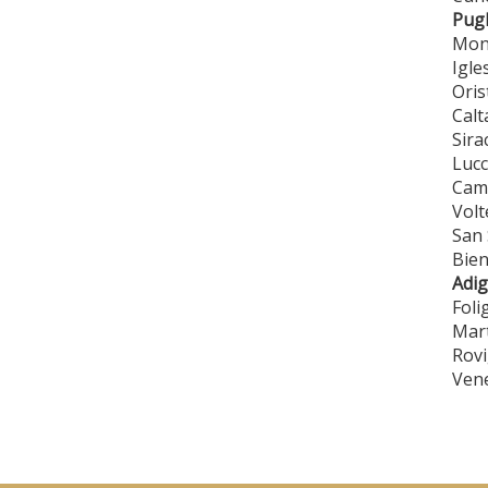
Pugl
Mono
Igle
Oris
Calt
Sira
Lucc
Cama
Volt
San 
Bien
Adig
Foli
Mar
Rovi
Vene