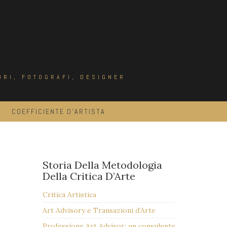
ORI, FOTOGRAFI, DESIGNER
COEFFICIENTE D’ARTISTA
Storia Della Metodologia
Della Critica D’Arte
Critica Artistica
Art Advisory e Transazioni d’Arte
Professione Art Advisor: un consulente