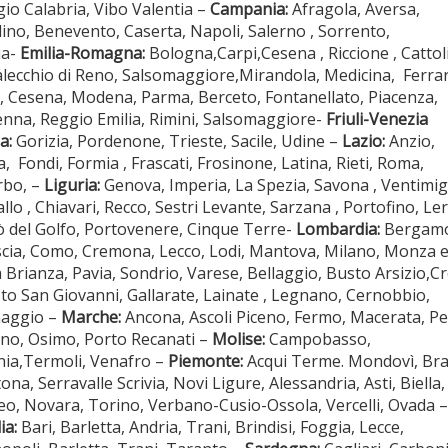
io Calabria, Vibo Valentia –
Campania:
Afragola, Aversa,
lino, Benevento, Caserta, Napoli, Salerno , Sorrento,
ia-
Emilia-Romagna:
Bologna,Carpi,Cesena , Riccione , Cattoli
lecchio di Reno, Salsomaggiore,Mirandola, Medicina, Ferrar
ì, Cesena, Modena, Parma, Berceto, Fontanellato, Piacenza,
nna, Reggio Emilia, Rimini, Salsomaggiore-
Friuli-Venezia
a:
Gorizia, Pordenone, Trieste, Sacile, Udine –
Lazio:
Anzio,
a, Fondi, Formia , Frascati, Frosinone, Latina, Rieti, Roma,
rbo, –
Liguria:
Genova, Imperia, La Spezia, Savona , Ventimigl
llo , Chiavari, Recco, Sestri Levante, Sarzana , Portofino, Leri
ò del Golfo, Portovenere, Cinque Terre-
Lombardia:
Bergamo
cia, Como, Cremona, Lecco, Lodi, Mantova, Milano, Monza 
a Brianza, Pavia, Sondrio, Varese, Bellaggio, Busto Arsizio,
sto San Giovanni, Gallarate, Lainate , Legnano, Cernobbio,
aggio –
Marche:
Ancona, Ascoli Piceno, Fermo, Macerata, P
no, Osimo, Porto Recanati –
Molise:
Campobasso,
nia,Termoli, Venafro –
Piemonte:
Acqui Terme. Mondovì, Bra
ona, Serravalle Scrivia, Novi Ligure, Alessandria, Asti, Biella,
o, Novara, Torino, Verbano-Cusio-Ossola, Vercelli, Ovada –
ia:
Bari, Barletta, Andria, Trani, Brindisi, Foggia, Lecce,