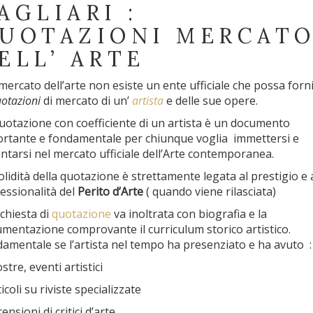
AGLIARI :
UOTAZIONI MERCAT
ELL’ ARTE
mercato dell’arte non esiste un ente ufficiale che possa forn
otazioni
di mercato di un’
artista
e delle sue opere.
uotazione con coefficiente di un artista è un documento
rtante e fondamentale per chiunque voglia immettersi e
ntarsi nel mercato ufficiale dell’Arte contemporanea.
olidità della quotazione è strettamente legata al prestigio e a
essionalità del
Perito d’Arte
( quando viene rilasciata)
ichiesta di
quotazione
va inoltrata con biografia e la
mentazione comprovante il curriculum storico artistico.
amentale se l’artista nel tempo ha presenziato e ha avuto 
stre, eventi artistici
ticoli su riviste specializzate
ensioni di critici d’arte