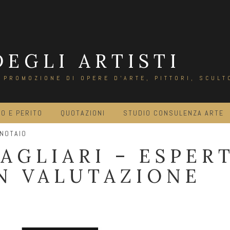
DEGLI ARTISTI
E PROMOZIONE DI OPERE D'ARTE, PITTORI, SCULT
O E PERITO
QUOTAZIONI
STUDIO CONSULENZA ARTE
 NOTAIO
AGLIARI – ESPER
N VALUTAZIONE