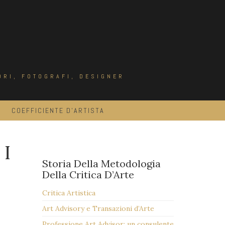
ORI, FOTOGRAFI, DESIGNER
COEFFICIENTE D’ARTISTA
TI
Storia Della Metodologia
Della Critica D’Arte
Critica Artistica
Art Advisory e Transazioni d’Arte
Professione Art Advisor: un consulente