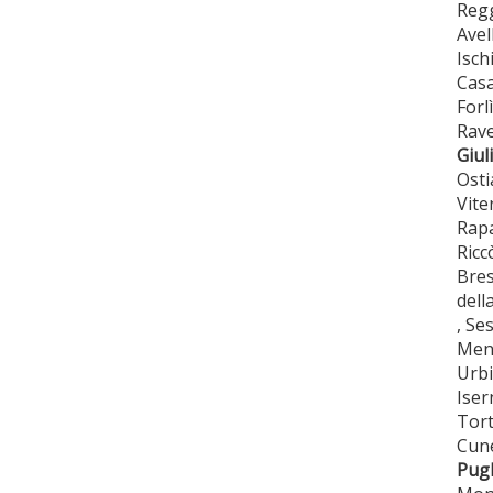
Regg
Avel
Isch
Casa
Forl
Rave
Giuli
Osti
Vite
Rapa
Ricc
Bres
dell
, Se
Men
Urbi
Iser
Tort
Cune
Pugl