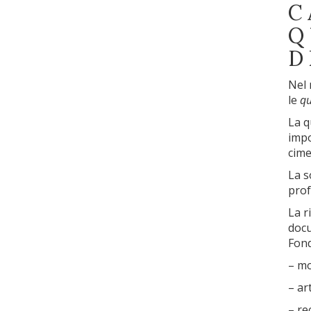
C
Q
D
Nel 
le
qu
La q
impo
cime
La s
prof
La r
docu
Fond
– mo
– ar
– rec