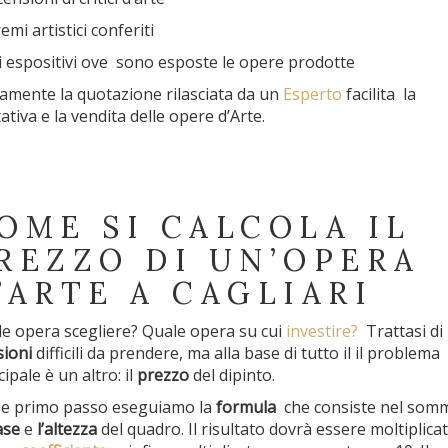
emi artistici conferiti
ti espositivi ove sono esposte le opere prodotte
amente la quotazione rilasciata da un
Esperto
facilita la
tativa e la vendita delle opere d’Arte.
OME SI CALCOLA IL
REZZO DI UN’OPERA
’ARTE A CAGLIARI
e opera scegliere? Quale opera su cui
investire?
Trattasi di
sioni
difficili da prendere, ma alla base di tutto il il problema
cipale è un altro: il
prezzo
del dipinto.
e primo passo eseguiamo la
formula
che consiste nel som
ase
e
l’altezza
del quadro. Il risultato dovrà essere moltiplica