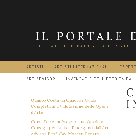
Salta
al
contenuto
IL PORTALE 
SITO WEB DEDICATO ALLA PERIZIA 
ARTISTI
ARTISTI INTERNAZIONALI
ESPERT
ART ADVISOR
INVENTARIO DELL’EREDITÀ DAL
C
I
Quanto Costa un Quadro? Guida
Completa alla Valutazione delle Opere
d’Arte
Come Dare un Prezzo a un Quadro:
Consigli per Artisti Emergenti dall’Art
Advisor Prof. Cav. Musetti Renato