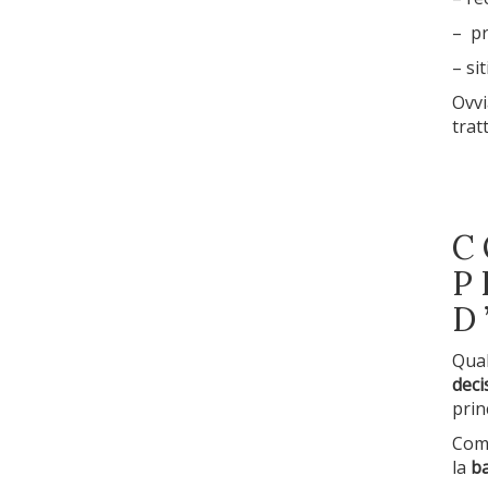
– pr
– si
Ovvi
trat
C
P
D
Qual
deci
prin
Com
la
b