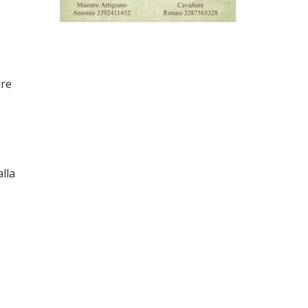
O
ire
lla
: