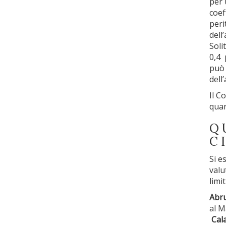
per
coef
peri
dell
Soli
0,4 
può 
dell’
Il C
quan
Q
C
Si e
valu
limit
Abru
al M
Cala