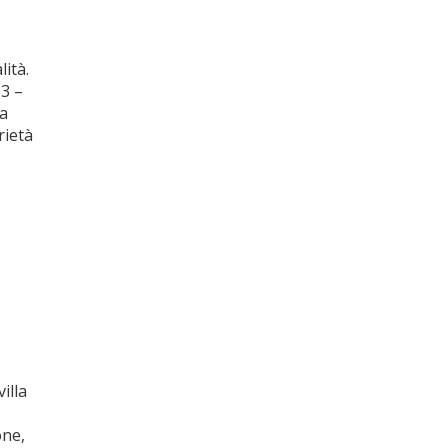
lità.
,3 –
ia
rietà
illa
one,