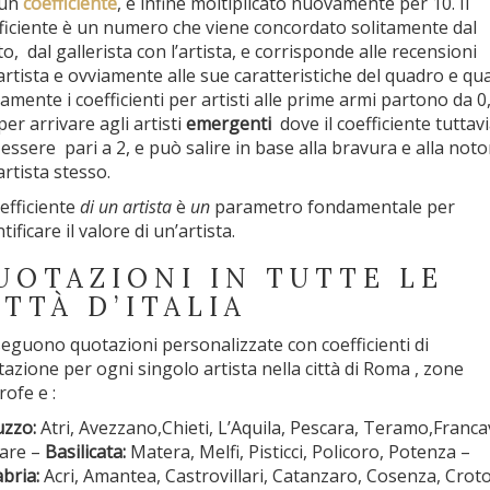
 un
coefficiente
, e infine moltiplicato nuovamente per 10. Il
ficiente è un numero che viene concordato solitamente dal
to, dal gallerista con l’artista, e corrisponde alle recensioni
’artista e ovviamente alle sue caratteristiche del quadro e qua
tamente i coefficienti per artisti alle prime armi partono da 0
per arrivare agli artisti
emergenti
dove il coefficiente tuttav
essere pari a 2, e può salire in base alla bravura e alla noto
artista stesso.
oefficiente
di un artista
è
un
parametro fondamentale per
tificare il valore di un’artista.
UOTAZIONI IN TUTTE LE
ITTÀ D’ITALIA
seguono quotazioni personalizzate con coefficienti di
tazione per ogni singolo artista nella città di Roma , zone
rofe e :
zzo:
Atri, Avezzano,Chieti, L’Aquila, Pescara, Teramo,Francav
are –
Basilicata:
Matera, Melfi, Pisticci, Policoro, Potenza –
bria:
Acri, Amantea, Castrovillari, Catanzaro, Cosenza, Crot