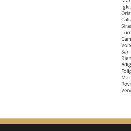
Mono
Igle
Oris
Calt
Sira
Lucc
Cama
Volt
San 
Bien
Adig
Foli
Mar
Rovi
Vene