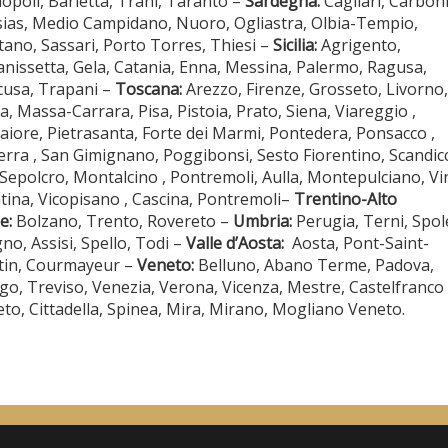
poli, Barletta, Trani, Taranto –
Sardegna:
Cagliari, Carbon
sias, Medio Campidano, Nuoro, Ogliastra, Olbia-Tempio,
tano, Sassari, Porto Torres, Thiesi –
Sicilia:
Agrigento,
anissetta, Gela, Catania, Enna, Messina, Palermo, Ragusa,
cusa, Trapani –
Toscana:
Arezzo, Firenze, Grosseto, Livorno,
a, Massa-Carrara, Pisa, Pistoia, Prato, Siena, Viareggio ,
iore, Pietrasanta, Forte dei Marmi, Pontedera, Ponsacco ,
erra , San Gimignano, Poggibonsi, Sesto Fiorentino, Scandicc
Sepolcro, Montalcino , Pontremoli, Aulla, Montepulciano, Vin
tina, Vicopisano , Cascina, Pontremoli–
Trentino-Alto
e:
Bolzano, Trento, Rovereto –
Umbria:
Perugia, Terni, Spol
gno, Assisi, Spello, Todi –
Valle d’Aosta:
Aosta, Pont-Saint-
tin, Courmayeur –
Veneto:
Belluno, Abano Terme, Padova,
go, Treviso, Venezia, Verona, Vicenza, Mestre, Castelfranco
to, Cittadella, Spinea, Mira, Mirano, Mogliano Veneto.