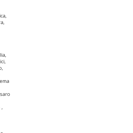
ca,
a,
ia,
ci,
,
e
Crema
esaro
 ,