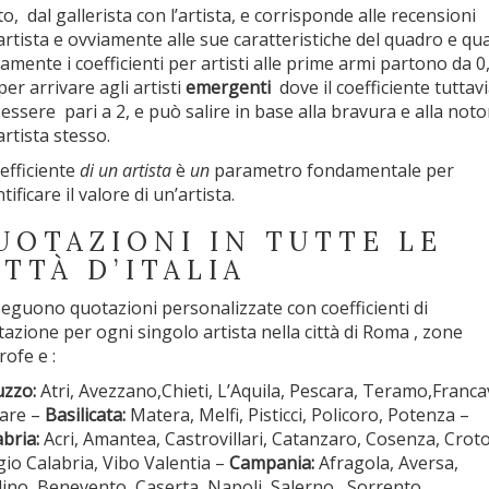
to, dal gallerista con l’artista, e corrisponde alle recensioni
’artista e ovviamente alle sue caratteristiche del quadro e qua
tamente i coefficienti per artisti alle prime armi partono da 0
per arrivare agli artisti
emergenti
dove il coefficiente tuttav
essere pari a 2, e può salire in base alla bravura e alla noto
artista stesso.
oefficiente
di un artista
è
un
parametro fondamentale per
tificare il valore di un’artista.
UOTAZIONI IN TUTTE LE
ITTÀ D’ITALIA
seguono quotazioni personalizzate con coefficienti di
tazione per ogni singolo artista nella città di Roma , zone
rofe e :
zzo:
Atri, Avezzano,Chieti, L’Aquila, Pescara, Teramo,Francav
are –
Basilicata:
Matera, Melfi, Pisticci, Policoro, Potenza –
bria:
Acri, Amantea, Castrovillari, Catanzaro, Cosenza, Crot
io Calabria, Vibo Valentia –
Campania:
Afragola, Aversa,
lino, Benevento, Caserta, Napoli, Salerno , Sorrento,