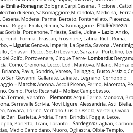
ia-
Emilia-Romagna:
Bologna,Carpi,Cesena , Riccione , Cattoli
lecchio di Reno, Salsomaggiore,Mirandola, Medicina, Ferrar
ì, Cesena, Modena, Parma, Berceto, Fontanellato, Piacenza,
nna, Reggio Emilia, Rimini, Salsomaggiore-
Friuli-Venezia
a:
Gorizia, Pordenone, Trieste, Sacile, Udine –
Lazio:
Anzio,
a, Fondi, Formia , Frascati, Frosinone, Latina, Rieti, Roma,
rbo, –
Liguria:
Genova, Imperia, La Spezia, Savona , Ventimigl
llo , Chiavari, Recco, Sestri Levante, Sarzana , Portofino, Leri
ò del Golfo, Portovenere, Cinque Terre-
Lombardia:
Bergamo
cia, Como, Cremona, Lecco, Lodi, Mantova, Milano, Monza 
a Brianza, Pavia, Sondrio, Varese, Bellaggio, Busto Arsizio,
sto San Giovanni, Gallarate, Lainate , Legnano, Cernobbio,
aggio –
Marche:
Ancona, Ascoli Piceno, Fermo, Macerata, P
no, Osimo, Porto Recanati –
Molise:
Campobasso,
nia,Termoli, Venafro –
Piemonte:
Acqui Terme. Mondovì, Bra
ona, Serravalle Scrivia, Novi Ligure, Alessandria, Asti, Biella,
o, Novara, Torino, Verbano-Cusio-Ossola, Vercelli, Ovada –
ia:
Bari, Barletta, Andria, Trani, Brindisi, Foggia, Lecce,
poli, Barletta, Trani, Taranto –
Sardegna:
Cagliari, Carbon
sias, Medio Campidano, Nuoro, Ogliastra, Olbia-Tempio,