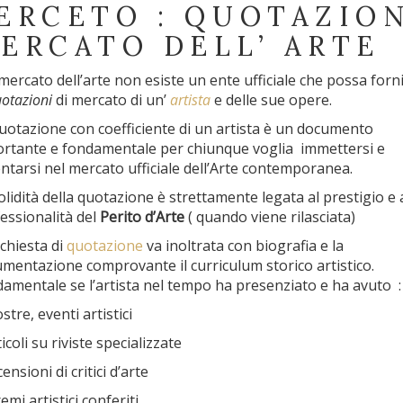
ERCETO : QUOTAZIO
ERCATO DELL’ ARTE
mercato dell’arte non esiste un ente ufficiale che possa forn
otazioni
di mercato di un’
artista
e delle sue opere.
uotazione con coefficiente di un artista è un documento
rtante e fondamentale per chiunque voglia immettersi e
ntarsi nel mercato ufficiale dell’Arte contemporanea.
olidità della quotazione è strettamente legata al prestigio e a
essionalità del
Perito d’Arte
( quando viene rilasciata)
ichiesta di
quotazione
va inoltrata con biografia e la
mentazione comprovante il curriculum storico artistico.
amentale se l’artista nel tempo ha presenziato e ha avuto 
stre, eventi artistici
ticoli su riviste specializzate
ensioni di critici d’arte
emi artistici conferiti