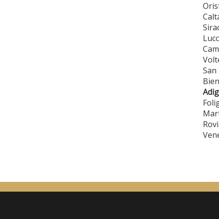
Oris
Calt
Sira
Lucc
Cama
Volt
San 
Bien
Adig
Foli
Mar
Rovi
Vene