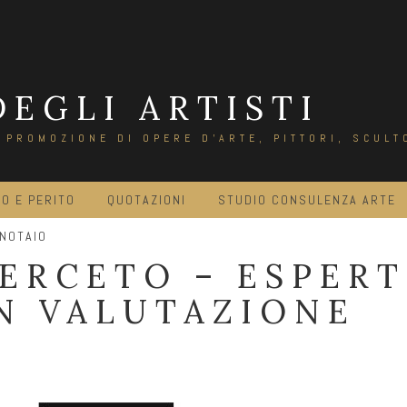
DEGLI ARTISTI
E PROMOZIONE DI OPERE D'ARTE, PITTORI, SCULT
O E PERITO
QUOTAZIONI
STUDIO CONSULENZA ARTE
 NOTAIO
ERCETO – ESPERT
N VALUTAZIONE