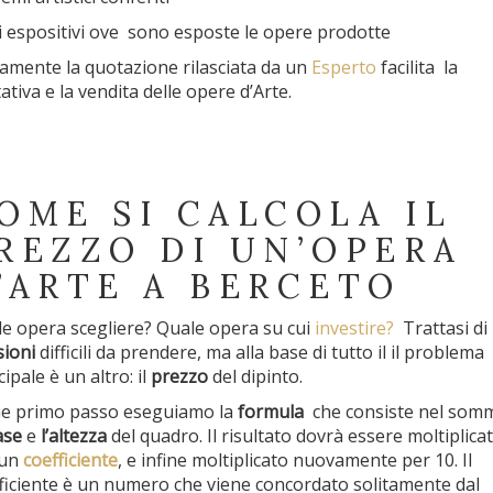
ti espositivi ove sono esposte le opere prodotte
amente la quotazione rilasciata da un
Esperto
facilita la
tativa e la vendita delle opere d’Arte.
OME SI CALCOLA IL
REZZO DI UN’OPERA
’ARTE A BERCETO
e opera scegliere? Quale opera su cui
investire?
Trattasi di
sioni
difficili da prendere, ma alla base di tutto il il problema
cipale è un altro: il
prezzo
del dipinto.
e primo passo eseguiamo la
formula
che consiste nel som
ase
e
l’altezza
del quadro. Il risultato dovrà essere moltiplica
 un
coefficiente
, e infine moltiplicato nuovamente per 10. Il
ficiente è un numero che viene concordato solitamente dal