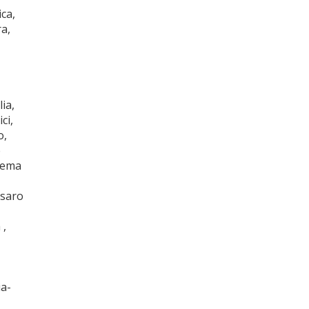
ca,
a,
ia,
ci,
,
e
Crema
esaro
 ,
ia-