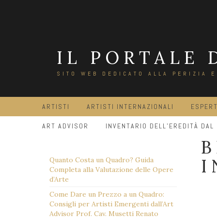
Salta
al
contenuto
IL PORTALE 
SITO WEB DEDICATO ALLA PERIZIA 
ARTISTI
ARTISTI INTERNAZIONALI
ESPERT
ART ADVISOR
INVENTARIO DELL’EREDITÀ DAL
B
I
Quanto Costa un Quadro? Guida
Completa alla Valutazione delle Opere
d’Arte
Come Dare un Prezzo a un Quadro:
Consigli per Artisti Emergenti dall’Art
Advisor Prof. Cav. Musetti Renato