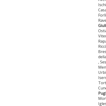
Isch
Casa
Forl
Rave
Giuli
Osti
Vite
Rapa
Ricc
Bres
dell
, Se
Men
Urbi
Iser
Tort
Cune
Pugl
Mono
Igle