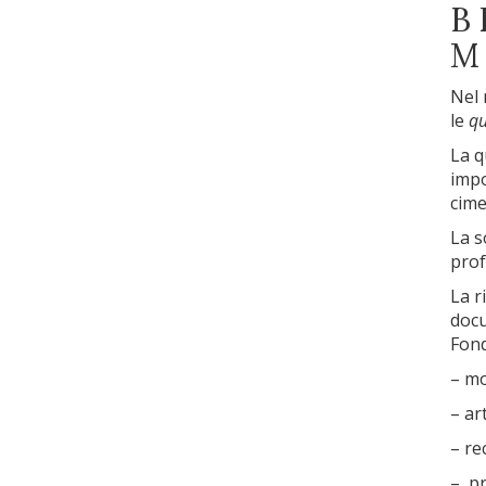
B
M
Nel 
le
qu
La q
impo
cime
La s
prof
La r
docu
Fond
– mo
– ar
– rec
– pr