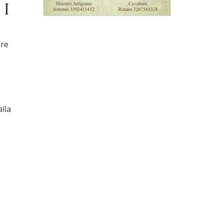
NI
ire
lla
: