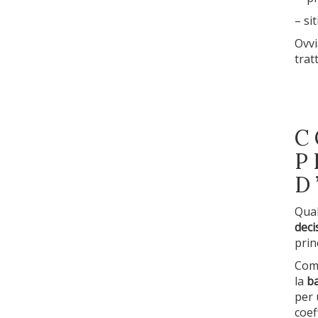
– si
Ovvi
trat
C
P
D
Qual
deci
prin
Com
la
b
per
coef