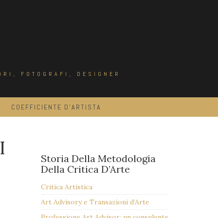
ORI, FOTOGRAFI, DESIGNER
COEFFICIENTE D’ARTISTA
I
Storia Della Metodologia
Della Critica D’Arte
Critica Artistica
Art Advisory e Transazioni d’Arte
Professione Art Advisor: un consulente