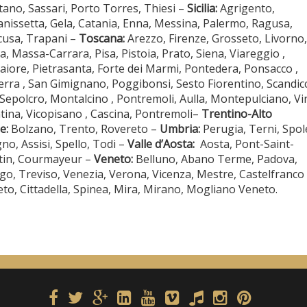
tano, Sassari, Porto Torres, Thiesi –
Sicilia:
Agrigento,
anissetta, Gela, Catania, Enna, Messina, Palermo, Ragusa,
cusa, Trapani –
Toscana:
Arezzo, Firenze, Grosseto, Livorno,
a, Massa-Carrara, Pisa, Pistoia, Prato, Siena, Viareggio ,
iore, Pietrasanta, Forte dei Marmi, Pontedera, Ponsacco ,
erra , San Gimignano, Poggibonsi, Sesto Fiorentino, Scandicc
Sepolcro, Montalcino , Pontremoli, Aulla, Montepulciano, Vin
tina, Vicopisano , Cascina, Pontremoli–
Trentino-Alto
e:
Bolzano, Trento, Rovereto –
Umbria:
Perugia, Terni, Spol
gno, Assisi, Spello, Todi –
Valle d’Aosta:
Aosta, Pont-Saint-
tin, Courmayeur –
Veneto:
Belluno, Abano Terme, Padova,
go, Treviso, Venezia, Verona, Vicenza, Mestre, Castelfranco
to, Cittadella, Spinea, Mira, Mirano, Mogliano Veneto.