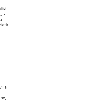
lità.
,3 –
ia
rietà
illa
one,