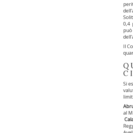
peri
dell
Soli
0,4 
può 
dell’
Il C
quan
Q
C
Si e
valu
limit
Abru
al M
Cala
Regg
Avel