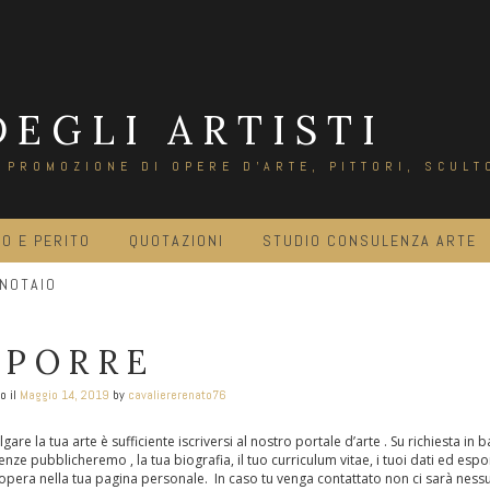
DEGLI ARTISTI
E PROMOZIONE DI OPERE D'ARTE, PITTORI, SCULT
O E PERITO
QUOTAZIONI
STUDIO CONSULENZA ARTE
 NOTAIO
SPORRE
o il
Maggio 14, 2019
by
cavaliererenato76
lgare la tua arte è sufficiente iscriversi al nostro portale d’arte . Su richiesta in b
enze pubblicheremo , la tua biografia, il tuo curriculum vitae, i tuoi dati ed esp
opera nella tua pagina personale. In caso tu venga contattato non ci sarà ness