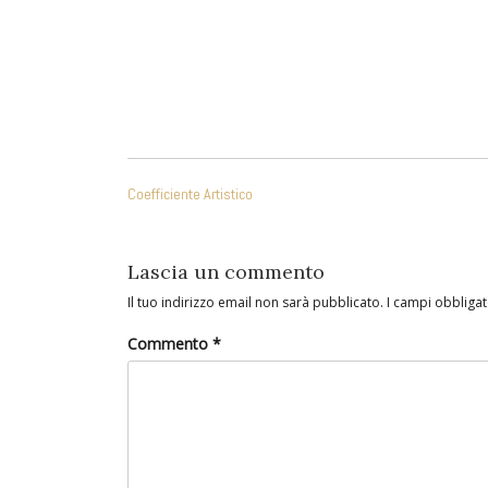
NAVIGAZIONE
Coefficiente Artistico
ARTICOLI
Lascia un commento
Il tuo indirizzo email non sarà pubblicato.
I campi obbliga
Commento
*