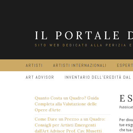
Salta
al
contenuto
IL PORTALE 
SITO WEB DEDICATO ALLA PERIZIA 
ARTISTI
ARTISTI INTERNAZIONALI
ESPERT
ART ADVISOR
INVENTARIO DELL’EREDITÀ DAL
E
Quanto Costa un Quadro? Guida
Completa alla Valutazione delle
Pubblicat
Opere d’Arte
Come Dare un Prezzo a un Quadro:
Per divu
Consigli per Artisti Emergenti
tue esig
che tua 
dall’Art Advisor Prof. Cav. Musetti