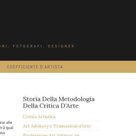
ORI, FOTOGRAFI, DESIGNER
COEFFICIENTE D’ARTISTA
Storia Della Metodologia
Della Critica D’Arte
Critica Artistica
ase alle
Art Advisory e Transazioni d’Arte
orrà qual
una
Professione Art Advisor: un